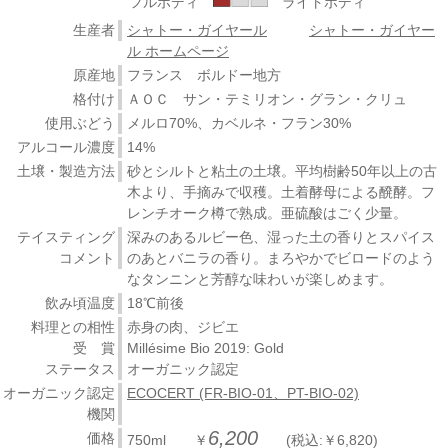
フルボディ
ライトボディ
生産者
シャトー・ガイヤール
シャトー・ガイヤー
ル ホームページ
原産地
フランス ボルドー地方
格付け
ＡＯＣ サン・テミリオン・グラン・クリュ
使用ぶどう
メルロ70%、カベルネ・フラン30%
アルコール濃度
14%
土壌・製造方法
砂とシルトと粘土の土壌。平均樹齢50年以上の古
木より、手摘みで収穫。土着酵母による醗酵。フ
レンチオーク樽で熟成。亜硫酸はごく少量。
テイスティング
深みのあるルビー色、湿った土の香りとスパイス
コメント
のあとバニラの香り。まろやかでビロードのよう
なタンニンと芳醇な味わいが楽しめます。
飲み頃温度
18℃前後
料理との相性
赤身の肉、ジビエ
受 賞
Millésime Bio 2019: Gold
ステータス
オーガニック認定
オーガニック認定
ECOCERT (FR-BIO-01、PT-BIO-02)
機関
6,200
価格
750ml ￥
(税込:￥6,820)