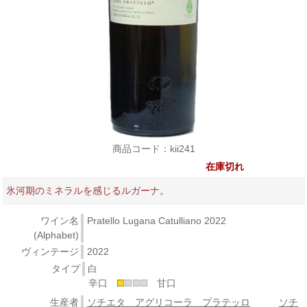
商品コード：kii241
在庫切れ
氷河期のミネラルを感じるルガーナ。
ワイン名
Pratello Lugana Catulliano 2022
(Alphabet)
ヴィンテージ
2022
タイプ
白
辛口
甘口
生産者
ソチエタ アグリコーラ プラテッロ
ソチ