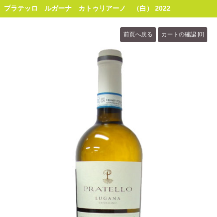
プラテッロ ルガーナ カトゥリアーノ （白） 2022