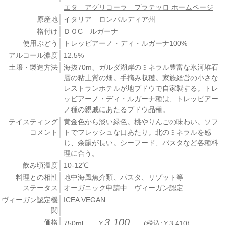
エタ アグリコーラ プラテッロ ホームページ
原産地
イタリア ロンバルディア州
格付け
ＤＯC ルガーナ
使用ぶどう
トレッビアーノ・ディ・ルガーナ100%
アルコール濃度
12.5%
土壌・製造方法
海抜70m、ガルダ湖岸のミネラル豊富な氷河堆石
層の粘土質の畑。手摘み収穫。家族経営の小さな
レストランホテルが地ブドウで自家製する。トレ
ッビアーノ・ディ・ルガーナ種は、トレッビアー
ノ種の親戚にあたるブドウ品種。
テイスティング
黄金色から淡い緑色。桃やりんごの味わい。ソフ
コメント
トでフレッシュな口あたり。北のミネラルを感
じ、余韻が長い。シーフード、パスタなど各種料
理に合う。
飲み頃温度
10-12℃
料理との相性
地中海風魚介類、パスタ、リゾット等
ステータス
オーガニック申請中
ヴィーガン認定
ヴィーガン認定機
ICEA VEGAN
関
3,100
価格
750ml ￥
(税込:￥3,410)