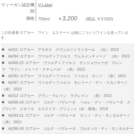
ヴィーガン認定機
V-Label
関
3,200
価格
750ml ￥
(税込:￥3,520)
この生産者 ロアカー ワイン エステート は他にこういうワインも造っていま
す。
■
kii311: ロアカー アタギス ゲヴュルツトラミネール （白） 2023
■
kii294: ロアカー ヴァルディファルコ ヴェルメンティーノ （白） 2023
■
kii300-22: ロアカー ヴァルディファルコ サンジョヴェーゼ マレン
マ ”ヴァン・メトード・ナチュール” （赤） 2022
■
kii292: ロアカー ヴァルディファルコ ファルコ ロッソ （赤） 2021
■
kii297: ロアカー ヴァルディファルコ モレリーノ・ディ・スカンサーノ
（赤） 2022
■
kii312: ロアカー グラン・ラレイン ラグレイン （赤） 2022
■
kii299-19: ロアカー コルテ・パヴォーネ ペルレ・ディ・パヴォーネ ス
プマンテ クオリタ エクストラ・ブリュット（白・発泡） 2019
■
kii293-21: ロアカー コルテ・パヴォーネ ロッソ・ディ・モンタルチーノ
（赤） 2021
■
kii298-18: ロアカー コルテ・パヴォーネ ブルネッロ・ディ・モンタルチー