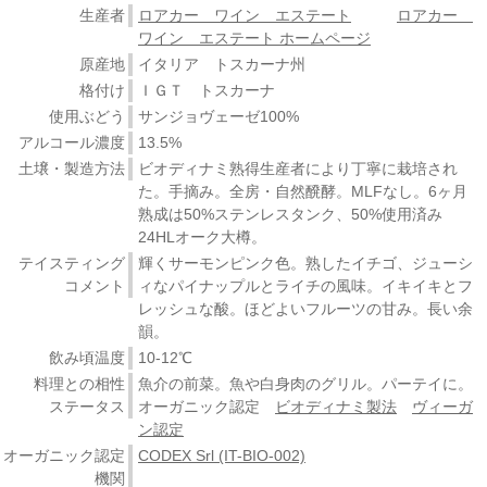
生産者
ロアカー ワイン エステート
ロアカー
ワイン エステート ホームページ
原産地
イタリア トスカーナ州
格付け
ＩＧＴ トスカーナ
使用ぶどう
サンジョヴェーゼ100%
アルコール濃度
13.5%
土壌・製造方法
ビオディナミ熟得生産者により丁寧に栽培され
た。手摘み。全房・自然醗酵。MLFなし。6ヶ月
熟成は50%ステンレスタンク、50%使用済み
24HLオーク大樽。
テイスティング
輝くサーモンピンク色。熟したイチゴ、ジューシ
コメント
ィなパイナップルとライチの風味。イキイキとフ
レッシュな酸。ほどよいフルーツの甘み。長い余
韻。
飲み頃温度
10-12℃
料理との相性
魚介の前菜。魚や白身肉のグリル。パーテイに。
ステータス
オーガニック認定
ビオディナミ製法
ヴィーガ
ン認定
オーガニック認定
CODEX Srl (IT-BIO-002)
機関