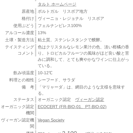
タルト ホームページ
原産地
ポルトガル リスボア地方
格付け
ヴィーニョ・レジョナル リスボア
使用ぶどう
フェルナンピレス100%
アルコール濃度
13%
土壌・製造方法
粘土質。ステンレスタンクで醗酵。
テイスティング
色はクリスタルなレモン果汁の色、淡い柑橘の香
コメント
り。トロピカルフルーツの風味がほど良い酸と苦
みに調和して、とても爽やかなワインに仕上がっ
ている。
飲み頃温度
10-12℃
料理との相性
シーフード、サラダ
備 考
「マリャーダ」は、網目のような文様を意味す
る。
ステータス
オーガニック認定
ヴィーガン認定
オーガニック認定
ECOCERT (FR-BIO-01、PT-BIO-02)
機関
ヴィーガン認定機
Vegan Society
関