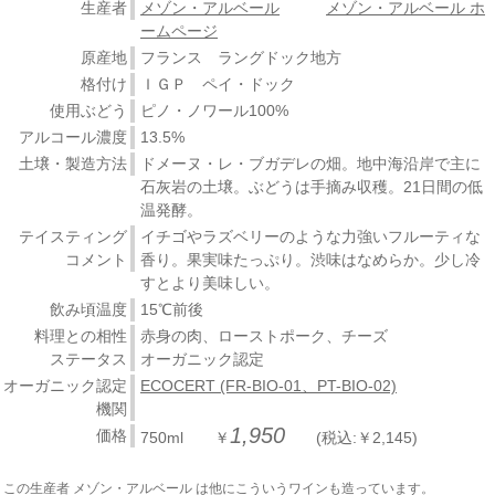
生産者
メゾン・アルベール
メゾン・アルベール ホ
ームページ
原産地
フランス ラングドック地方
格付け
ＩＧＰ ペイ・ドック
使用ぶどう
ピノ・ノワール100%
アルコール濃度
13.5%
土壌・製造方法
ドメーヌ・レ・ブガデレの畑。地中海沿岸で主に
石灰岩の土壌。ぶどうは手摘み収穫。21日間の低
温発酵。
テイスティング
イチゴやラズベリーのような力強いフルーティな
コメント
香り。果実味たっぷり。渋味はなめらか。少し冷
すとより美味しい。
飲み頃温度
15℃前後
料理との相性
赤身の肉、ローストポーク、チーズ
ステータス
オーガニック認定
オーガニック認定
ECOCERT (FR-BIO-01、PT-BIO-02)
機関
1,950
価格
750ml ￥
(税込:￥2,145)
この生産者 メゾン・アルベール は他にこういうワインも造っています。