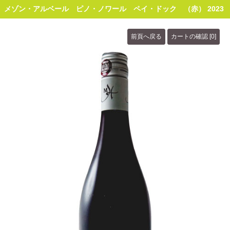
メゾン・アルベール ピノ・ノワール ペイ・ドック （赤） 2023