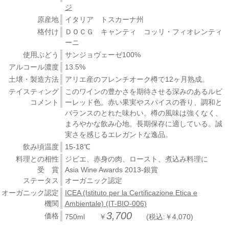
ジ
原産地
イタリア トスカーナ州
格付け
ＤＯＣＧ キャンティ コッリ・フィオレンティ
ーニ
使用ぶどう
サンジョヴェーゼ100%
アルコール濃度
13.5%
土壌・製造方法
アリエ産のフレンチオーク樽で12ヶ月熟成。
テイスティング
このワインの豊かさを期待させる深みのあるルビ
コメント
ーレッド色。赤い果実やスパイスの香り、調和と
バランスのとれた味わい。樽の風味は強くなく、
まろやかな飲み心地。長期保存に適している。誠
実さを感じるエレガントな逸品。
飲み頃温度
15-18℃
料理との相性
ジビエ、赤身の肉、ロースト、煮込み料理に
受 賞
Asia Wine Awards 2013-銀賞
ステータス
オーガニック認定
オーガニック認定
ICEA (Istituto per la Certificazione Etica e
機関
Ambientale) (IT-BIO-006)
3,700
価格
750ml ￥
(税込:￥4,070)