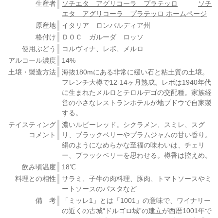
生産者
ソチエタ アグリコーラ プラテッロ
ソチ
エタ アグリコーラ プラテッロ ホームページ
原産地
イタリア ロンバルディア州
格付け
ＤＯＣ ガルーダ ロッソ
使用ぶどう
コルヴィナ、レボ、メルロ
アルコール濃度
14%
土壌・製造方法
海抜180mにある非常に緩い石と粘土質の土壌。
フレンチ大樽で12-14ヶ月熟成。レボは1940年代
に生まれたメルロとテロルデゴの交配種。家族経
営の小さなレストランホテルが地ブドウで自家製
する。
テイスティング
濃いルビーレッド。シクラメン、スミレ、スグ
コメント
リ、ブラックベリーやプラムジャムの甘い香り。
絹のようになめらかな至福の味わいは、チェリ
ー、ブラックベリーを思わせる。樽香は控えめ。
飲み頃温度
18℃
料理との相性
サラミ、子牛の肉料理、豚肉、トマトソースやミ
ートソースのパスタなど
備 考
「ミッレ1」とは「1001」の意味で、ワイナリー
の近くの古城“ドルゴロ城”の建立が西暦1001年で