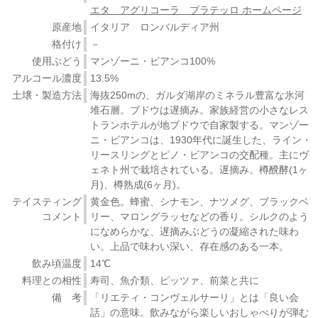
エタ アグリコーラ プラテッロ ホームページ
原産地
イタリア ロンバルディア州
格付け
－
使用ぶどう
マンゾーニ・ビアンコ100%
アルコール濃度
13.5%
土壌・製造方法
海抜250mの、ガルダ湖岸のミネラル豊富な氷河
堆石層。ブドウは遅摘み。家族経営の小さなレス
トランホテルが地ブドウで自家製する。マンゾー
ニ・ビアンコは、1930年代に誕生した、ライン・
リースリングとピノ・ビアンコの交配種。主にヴ
ェネト州で栽培されている。遅摘み。樽醗酵(1ヶ
月)、樽熟成(6ヶ月)。
テイスティング
黄金色。蜂蜜、シナモン、ナツメグ、ブラックベ
コメント
リー、マロングラッセなどの香り。シルクのよう
になめらかな、遅摘みぶどうの凝縮された味わ
い。上品で味わい深い、存在感のある一本。
飲み頃温度
14℃
料理との相性
寿司、魚介類、ピッツァ、前菜と共に
備 考
「リエティ・コンヴェルサーリ」とは「良い会
話」の意味。飲みながら楽しいおしゃべりが弾む