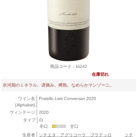
商品コード：kii242
在庫切れ
氷河期のミネラル。遅摘み。樽熟。なめらかマンゾーニ。
ワイン名
Pratello Lieti Conversari 2020
(Alphabet)
ヴィンテージ
2020
タイプ
白
辛口
甘口
生産者
ソチエタ アグリコーラ プラテッロ
ソチ