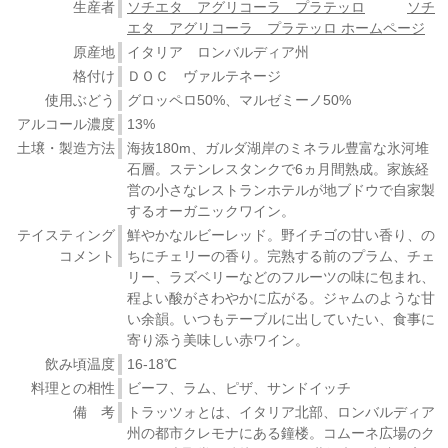
生産者
ソチエタ アグリコーラ プラテッロ
ソチ
エタ アグリコーラ プラテッロ ホームページ
原産地
イタリア ロンバルディア州
格付け
ＤＯＣ ヴァルテネージ
使用ぶどう
グロッペロ50%、マルゼミーノ50%
アルコール濃度
13%
土壌・製造方法
海抜180m、ガルダ湖岸のミネラル豊富な氷河堆
石層。ステンレスタンクで6ヵ月間熟成。家族経
営の小さなレストランホテルが地ブドウで自家製
するオーガニックワイン。
テイスティング
鮮やかなルビーレッド。野イチゴの甘い香り、の
コメント
ちにチェリーの香り。完熟する前のプラム、チェ
リー、ラズベリーなどのフルーツの味に包まれ、
程よい酸がさわやかに広がる。ジャムのような甘
い余韻。いつもテーブルに出していたい、食事に
寄り添う美味しい赤ワイン。
飲み頃温度
16-18℃
料理との相性
ビーフ、ラム、ピザ、サンドイッチ
備 考
トラッツォとは、イタリア北部、ロンバルディア
州の都市クレモナにある鐘楼。コムーネ広場のク