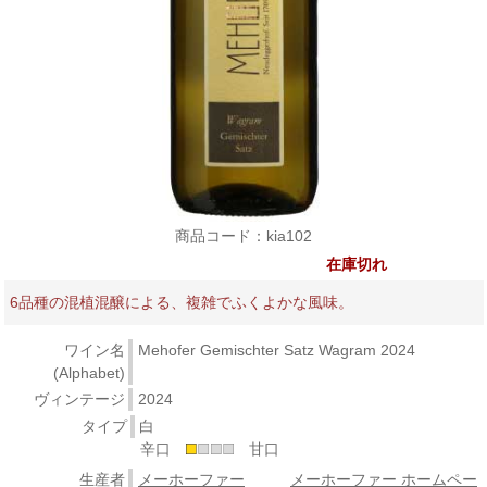
商品コード：kia102
在庫切れ
6品種の混植混醸による、複雑でふくよかな風味。
ワイン名
Mehofer Gemischter Satz Wagram 2024
(Alphabet)
ヴィンテージ
2024
タイプ
白
辛口
甘口
生産者
メーホーファー
メーホーファー ホームペー