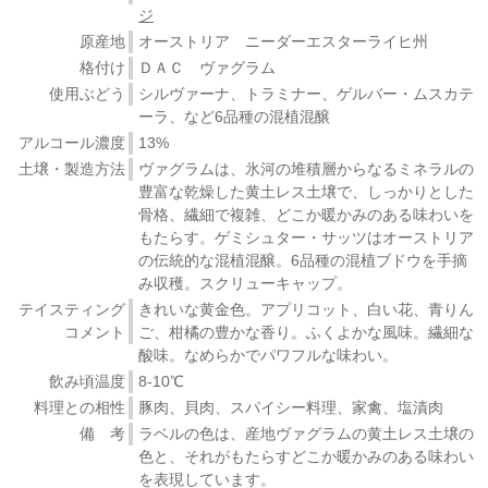
ジ
原産地
オーストリア ニーダーエスターライヒ州
格付け
ＤＡＣ ヴァグラム
使用ぶどう
シルヴァーナ、トラミナー、ゲルバー・ムスカテ
ーラ、など6品種の混植混醸
アルコール濃度
13%
土壌・製造方法
ヴァグラムは、氷河の堆積層からなるミネラルの
豊富な乾燥した黄土レス土壌で、しっかりとした
骨格、繊細で複雑、どこか暖かみのある味わいを
もたらす。ゲミシュター・サッツはオーストリア
の伝統的な混植混醸。6品種の混植ブドウを手摘
み収穫。スクリューキャップ。
テイスティング
きれいな黄金色。アプリコット、白い花、青りん
コメント
ご、柑橘の豊かな香り。ふくよかな風味。繊細な
酸味。なめらかでパワフルな味わい。
飲み頃温度
8-10℃
料理との相性
豚肉、貝肉、スパイシー料理、家禽、塩漬肉
備 考
ラベルの色は、産地ヴァグラムの黄土レス土壌の
色と、それがもたらすどこか暖かみのある味わい
を表現しています。