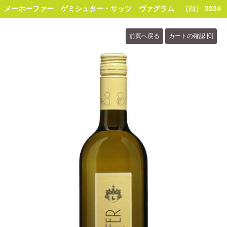
メーホーファー ゲミシュター・サッツ ヴァグラム （白） 2024