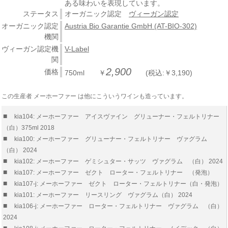
ある味わいを表現しています。
ステータス
オーガニック認定
ヴィーガン認定
オーガニック認定
Austria Bio Garantie GmbH (AT-BIO-302)
機関
ヴィーガン認定機
V-Label
関
2,900
価格
750ml ￥
(税込:￥3,190)
この生産者 メーホーファー は他にこういうワインも造っています。
■
kia104: メーホーファー アイスヴァイン グリューナー・フェルトリナー
（白）375ml 2018
■
kia100: メーホーファー グリューナー・フェルトリナー ヴァグラム
（白） 2024
■
kia102: メーホーファー ゲミシュター・サッツ ヴァグラム （白） 2024
■
kia107: メーホーファー ゼクト ローター・フェルトリナー （発泡）
■
kia107-j: メーホーファー ゼクト ローター・フェルトリナー（白・発泡）
■
kia101: メーホーファー リースリング ヴァグラム（白） 2024
■
kia106-j: メーホーファー ローター・フェルトリナー ヴァグラム （白）
2024
■