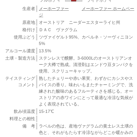
生産者
メーホーファー
メーホーファー ホームペー
ジ
原産地
オーストリア ニーダーエスターライヒ州
格付け
ＤＡＣ ヴァグラム
使用ぶどう
ツヴァイゲルト95%、カベルネ・ソーヴィニヨン
5%
アルコール濃度
13.5%
土壌・製造方法
ステンレスで醗酵。3-6000Lのオーストリアンオ
ーク大樽で熟成。清澄剤はエンドウ豆タンパクを
使用。スクリューキャップ。
テイスティング
熟したチェリーや赤い果実、わずかにカシスやス
コメント
パイスの香り。味わいもまたチャーミングで、洗
練された酸味のあるフルーティさを感じる。オー
ストリアの赤ワインにとって最適な冷涼な気候が
よく表現されている。
飲み頃温度
15-17℃
料理との相性
備 考
ラベルの色は、産地ヴァグラムの黄土レス土壌の
色と、それがもたらす冷涼ながらどこか暖かみの