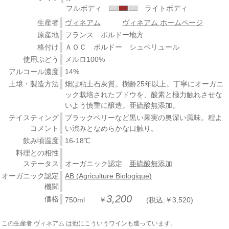
フルボディ
ライトボディ
生産者
ヴィネアム
ヴィネアム ホームページ
原産地
フランス ボルドー地方
格付け
ＡＯＣ ボルドー シュペリュール
使用ぶどう
メルロ100%
アルコール濃度
14%
土壌・製造方法
畑は粘土石灰質。樹齢25年以上。丁寧にオーガニ
ック栽培されたブドウを、酸素と極力触れさせな
いよう慎重に醸造。亜硫酸無添加。
テイスティング
ブラックベリーなど黒い果実の奥深い風味。程よ
コメント
い渋みとなめらかな口触り。
飲み頃温度
16-18℃
料理との相性
ステータス
オーガニック認定
亜硫酸無添加
オーガニック認定
AB (Agriculture Biologique)
機関
3,200
価格
750ml ￥
(税込:￥3,520)
この生産者 ヴィネアム は他にこういうワインも造っています。