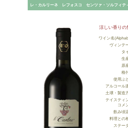
レ・カルリーネ レフォスコ センツァ・ソルフィティ 
涼しい香りの
ワイン名(Alphab
ヴィンテ
タ
生
原
格
使用ぶ
アルコール
土壌・製造
テイスティ
コメ
飲み頃
料理との
ステー