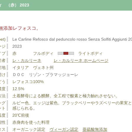
（赤） 2023
無添加レフォスコ。
et)
Le Carline Refosco dal peduncolo rosso Senza Solfiti Aggiunti 2
ージ
2023
イプ
赤 フルボディ
ライトボディ
産者
レ・カルリーネ
レ・カルリーネ ホームページ
産地
イタリア ヴェネト州
付け
ＤＯＣ リゾン・プラマッジョーレ
どう
レフォスコ100%
濃度
12.5%
方法
土着酵母による醗酵。全工程で酸素と極力触れさせない。
ング
ルビー色、エッジは紫色。ブラックベリーやラズベリーの果実
ント
感じられる。
温度
20℃前後
相性
赤身肉を使った料理
タス
オーガニック認定
ヴィーガン認定
亜硫酸無添加