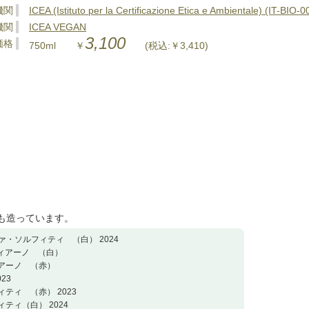
機関
ICEA (Istituto per la Certificazione Etica e Ambientale) (IT-BIO-0
機関
ICEA VEGAN
3,100
価格
750ml ￥
(税込:￥3,410)
も造っています。
ァ・ソルフィティ （白） 2024
ツィアーノ （白）
ィアーノ （赤）
23
ィティ （赤） 2023
ィティ（白） 2024