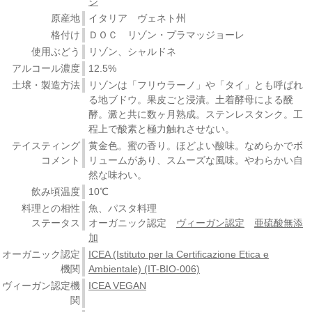
ジ
原産地
イタリア ヴェネト州
格付け
ＤＯＣ リゾン・プラマッジョーレ
使用ぶどう
リゾン、シャルドネ
アルコール濃度
12.5%
土壌・製造方法
リゾンは「フリウラーノ」や「タイ」とも呼ばれ
る地ブドウ。果皮ごと浸漬。土着酵母による醗
酵。澱と共に数ヶ月熟成。ステンレスタンク。工
程上で酸素と極力触れさせない。
テイスティング
黄金色。蜜の香り。ほどよい酸味。なめらかでボ
コメント
リュームがあり、スムーズな風味。やわらかい自
然な味わい。
飲み頃温度
10℃
料理との相性
魚、パスタ料理
ステータス
オーガニック認定
ヴィーガン認定
亜硫酸無添
加
オーガニック認定
ICEA (Istituto per la Certificazione Etica e
機関
Ambientale) (IT-BIO-006)
ヴィーガン認定機
ICEA VEGAN
関