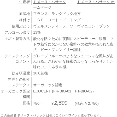
生産者
ドメーヌ・バサック
ドメーヌ・バサック ホ
ームページ
原産地
フランス ラングドック地方
格付け
ＩＧＰ コート・ド・トング
使用ぶどう
ヴェルメンティーノ、ソーヴィニヨン・ブラン
アルコール濃度
13%
土壌・製造方法
酸化を防ぐために夜間にスピーディーに収穫。ブ
ドウ栽培に欠かせない蜜蜂への敬意を払われた農
法「ビー・フレンドリー認証」。
テイスティング
グレープフルーツのようなジューシィな風味があ
コメント
ふれる。さわやかな蜂蜜のようなしっかりとした
味わい。ミネラル感。
飲み頃温度
10℃前後
料理との相性
ステータス
オーガニック認定
オーガニック認定
ECOCERT (FR-BIO-01、PT-BIO-02)
機関
2,500
価格
750ml ￥
(税込:￥2,750)
この生産者 ドメーヌ・バサック は他にこういうワインも造っています。