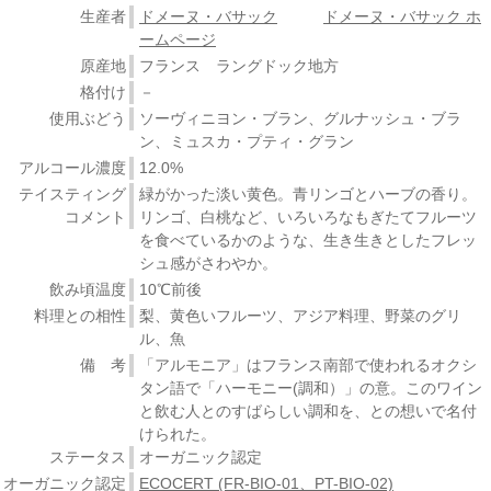
生産者
ドメーヌ・バサック
ドメーヌ・バサック ホ
ームページ
原産地
フランス ラングドック地方
格付け
－
使用ぶどう
ソーヴィニヨン・ブラン、グルナッシュ・ブラ
ン、ミュスカ・プティ・グラン
アルコール濃度
12.0%
テイスティング
緑がかった淡い黄色。青リンゴとハーブの香り。
コメント
リンゴ、白桃など、いろいろなもぎたてフルーツ
を食べているかのような、生き生きとしたフレッ
シュ感がさわやか。
飲み頃温度
10℃前後
料理との相性
梨、黄色いフルーツ、アジア料理、野菜のグリ
ル、魚
備 考
「アルモニア」はフランス南部で使われるオクシ
タン語で「ハーモニー(調和）」の意。このワイン
と飲む人とのすばらしい調和を、との想いで名付
けられた。
ステータス
オーガニック認定
オーガニック認定
ECOCERT (FR-BIO-01、PT-BIO-02)