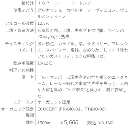
格付け
ＩＧＰ コート・ド・トング
使用ぶどう
グルナッシュ、カベルネ・ソーヴィニヨン、ヴェ
ルメンティーノ
アルコール濃度
12.5%
土壌・製造方法
石灰質と粘土土壌。黒白ブドウ混醸。ワインの
20％は6か月熟成。
テイスティング
淡い桜色。カラメル。梨。ラズベリー。フレッシ
コメント
ュ。スパイシー。複雑。なめらか。じっくり味わ
いたいガストロノミックな樽熟ロゼ。
飲み頃温度
10-12℃
料理との相性
備 考
「ル・マンポ」は現生産者の亡き祖父のニックネ
ーム。レーサー時代の事故で片手を失うも、人柄
が人望を集め、“ヒゲ村長”と愛され、村に貢献し
た。
ステータス
オーガニック認定
オーガニック認定
ECOCERT (FR-BIO-01、PT-BIO-02)
機関
5,600
価格
1500ml ￥
(税込:￥6,160)