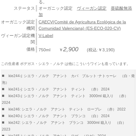
る。
ステータス
オーガニック認定
ヴィーガン認定
亜硫酸無添
加
オーガニック認定
CAECV(Comité de Agricultura Ecológica de la
機関
Comunidad Valenciana) (ES-ECO-020-CV)
ヴィーガン認定機
V-Label
関
2,900
価格
750ml ￥
(税込:￥3,190)
この生産者 ボデガス・シエラ・ノルテ は他にこういうワインも造っています。
■
kie244-j: シエラ・ノルテ アナント カバ ブルット･ナトゥーレ （白・発
泡）
■
kie241-j: シエラ・ノルテ アナント ティント （赤） 2024
■
kie243-j: シエラ・ノルテ アナント ティント 3000ml 箱入り （赤）
2024
■
kie246: シエラ・ノルテ アナント ティント ローブレ （赤） 2022
■
kie240-j: シエラ・ノルテ アナント ブランコ （白） 2024
■
kie242: シエラ・ノルテ アナント ブランコ 3000ml 箱入り （白）
2023
■
kie245-j: シエラ・ノルテ アナント ロゼ （ロゼ） 2024