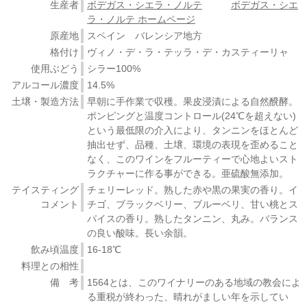
生産者
ボデガス・シエラ・ノルテ
ボデガス・シエ
ラ・ノルテ ホームページ
原産地
スペイン バレンシア地方
格付け
ヴィノ・デ・ラ・テッラ・デ・カスティーリャ
使用ぶどう
シラー100%
アルコール濃度
14.5%
土壌・製造方法
早朝に手作業で収穫。果皮浸漬による自然醗酵。
ポンピングと温度コントロール(24℃を超えない)
という最低限の介入により、タンニンをほとんど
抽出せず、品種、土壌、環境の表現を歪めること
なく、このワインをフルーティーで心地よいスト
ラクチャーに作る事ができる。亜硫酸無添加。
テイスティング
チェリーレッド。熟した赤や黒の果実の香り。イ
コメント
チゴ、ブラックベリー、ブルーベリ、甘い桃とス
パイスの香り。熟したタンニン、丸み。バランス
の良い酸味。長い余韻。
飲み頃温度
16-18℃
料理との相性
備 考
1564とは、このワイナリーのある地域の教会によ
る重税が終わった、晴れがましい年を示してい