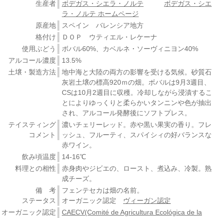
生産者
ボデガス・シエラ・ノルテ
ボデガス・シエ
ラ・ノルテ ホームページ
原産地
スペイン バレンシア地方
格付け
ＤＯＰ ウティエル・レケーナ
使用ぶどう
ボバル60%、カベルネ・ソーヴィニヨン40%
アルコール濃度
13.5%
土壌・製造方法
地中海と大陸の両方の影響を受ける気候。砂質石
灰岩土壌の標高920ｍの畑。ボバルは9月3週目、
CSは10月2週目に収穫。冷却しながら浸漬するこ
とによりゆっくりと柔らかいタンニンや色が抽出
され、アルコール発酵後にソフトプレス。
テイスティング
濃いチェリーレッド。赤や黒い果実の香り。フレ
コメント
ッシュ、フルーティ、スパイシィの好バランスな
赤ワイン。
飲み頃温度
14-16℃
料理との相性
赤身肉やジビエの、ロースト、煮込み、冷製。熟
成チーズ。
備 考
フェンテセカは畑の名前。
ステータス
オーガニック認定
ヴィーガン認定
オーガニック認定
CAECV(Comité de Agricultura Ecológica de la