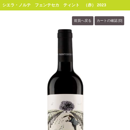
シエラ・ノルテ フェンテセカ ティント （赤） 2023