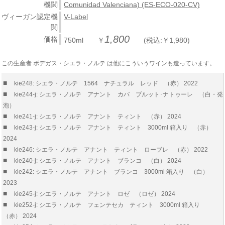
機関
Comunidad Valenciana) (ES-ECO-020-CV)
ヴィーガン認定機
V-Label
関
1,800
価格
750ml ￥
(税込:￥1,980)
この生産者 ボデガス・シエラ・ノルテ は他にこういうワインも造っています。
■
kie248: シエラ・ノルテ 1564 ナチュラル レッド （赤） 2022
■
kie244-j: シエラ・ノルテ アナント カバ ブルット･ナトゥーレ （白・発
泡）
■
kie241-j: シエラ・ノルテ アナント ティント （赤） 2024
■
kie243-j: シエラ・ノルテ アナント ティント 3000ml 箱入り （赤）
2024
■
kie246: シエラ・ノルテ アナント ティント ローブレ （赤） 2022
■
kie240-j: シエラ・ノルテ アナント ブランコ （白） 2024
■
kie242: シエラ・ノルテ アナント ブランコ 3000ml 箱入り （白）
2023
■
kie245-j: シエラ・ノルテ アナント ロゼ （ロゼ） 2024
■
kie252-j: シエラ・ノルテ フェンテセカ ティント 3000ml 箱入り
（赤） 2024