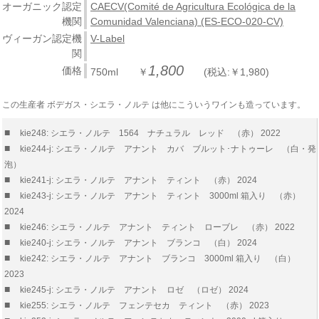
オーガニック認定
CAECV(Comité de Agricultura Ecológica de la
機関
Comunidad Valenciana) (ES-ECO-020-CV)
ヴィーガン認定機
V-Label
関
1,800
価格
750ml ￥
(税込:￥1,980)
この生産者 ボデガス・シエラ・ノルテ は他にこういうワインも造っています。
■
kie248: シエラ・ノルテ 1564 ナチュラル レッド （赤） 2022
■
kie244-j: シエラ・ノルテ アナント カバ ブルット･ナトゥーレ （白・発
泡）
■
kie241-j: シエラ・ノルテ アナント ティント （赤） 2024
■
kie243-j: シエラ・ノルテ アナント ティント 3000ml 箱入り （赤）
2024
■
kie246: シエラ・ノルテ アナント ティント ローブレ （赤） 2022
■
kie240-j: シエラ・ノルテ アナント ブランコ （白） 2024
■
kie242: シエラ・ノルテ アナント ブランコ 3000ml 箱入り （白）
2023
■
kie245-j: シエラ・ノルテ アナント ロゼ （ロゼ） 2024
■
kie255: シエラ・ノルテ フェンテセカ ティント （赤） 2023