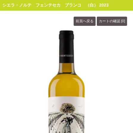
シエラ・ノルテ フェンテセカ ブランコ （白） 2023