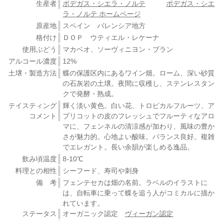
生産者
ボデガス・シエラ・ノルテ
ボデガス・シエ
ラ・ノルテ ホームページ
原産地
スペイン バレンシア地方
格付け
ＤＯＰ ウティエル・レケーナ
使用ぶどう
マカベオ、ソーヴィニヨン・ブラン
アルコール濃度
12%
土壌・製造方法
蝶の保護区内にあるワイン畑。ローム、深い砂質
の石灰岩の土壌。夜間に収穫し、ステンレスタン
クで発酵・熟成。
テイスティング
輝く淡い黄色。白い花、トロピカルフルーツ、ア
コメント
プリコットの皮のフレッシュでフルーティなアロ
マに、フェンネルの清涼感が加わり、風味の豊か
さが魅力的。心地よい酸味。バランス良好。複雑
でエレガント。長い余韻が楽しめる逸品。
飲み頃温度
8-10℃
料理との相性
シーフード、寿司や刺身
備 考
フェンテセカは畑の名前。ラベルのイラストに
は、自転車に乗って蝶を追う人がコミカルに描か
れています。
ステータス
オーガニック認定
ヴィーガン認定