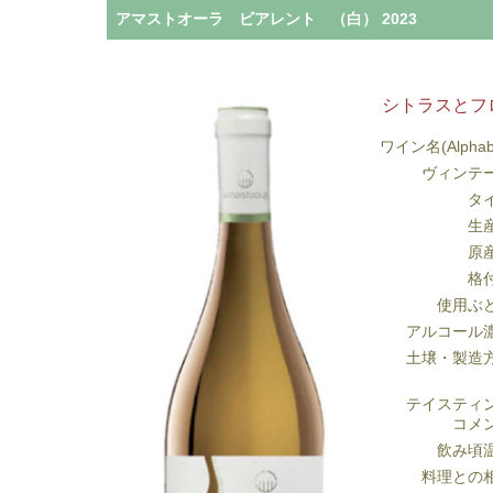
アマストオーラ ビアレント （白） 2023
シトラスとフ
ワイン名(Alphab
ヴィンテ
タ
生
原
格
使用ぶ
アルコール
土壌・製造
テイスティ
コメ
飲み頃
料理との