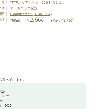
 考
2020からエチケット変更しました。
タス
オーガニック認定
機関
Bioagricert srl (IT-BIO-007)
2,500
価格
750ml ￥
(税込:￥2,750)
も造っています。
024
 2021
24
） 2022