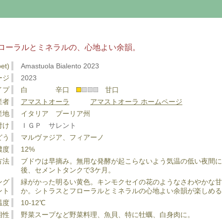
ローラルとミネラルの、心地よい余韻。
et)
Amastuola Bialento 2023
ージ
2023
イプ
白 辛口
甘口
産者
アマストオーラ
アマストオーラ ホームページ
産地
イタリア プーリア州
付け
ＩＧＰ サレント
どう
マルヴァジア、フィアーノ
濃度
12%
方法
ブドウは早摘み。無用な発酵が起こらないよう気温の低い夜間に
後、セメントタンクで3ケ月。
ング
緑がかった明るい黄色。キンモクセイの花のようなさわやかな
ント
か。シトラスとフローラルとミネラルの心地よい余韻が楽しめる
温度
10-12℃
相性
野菜スープなど野菜料理、魚貝、特に牡蠣、白身肉に。