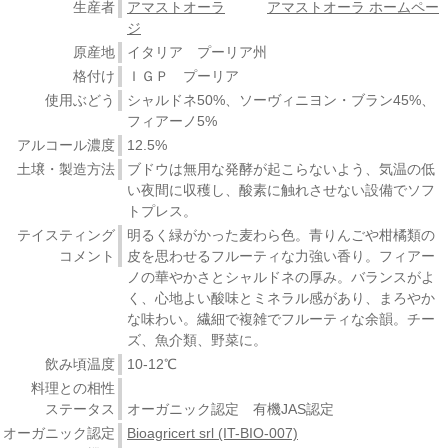
生産者
アマストオーラ
アマストオーラ ホームペー
ジ
原産地
イタリア プーリア州
格付け
ＩＧＰ プーリア
使用ぶどう
シャルドネ50%、ソーヴィニヨン・ブラン45%、
フィアーノ5%
アルコール濃度
12.5%
土壌・製造方法
ブドウは無用な発酵が起こらないよう、気温の低
い夜間に収穫し、酸素に触れさせない設備でソフ
トプレス。
テイスティング
明るく緑がかった麦わら色。青りんごや柑橘類の
コメント
皮を思わせるフルーティな力強い香り。フィアー
ノの華やかさとシャルドネの厚み。バランスがよ
く、心地よい酸味とミネラル感があり、まろやか
な味わい。繊細で複雑でフルーティな余韻。チー
ズ、魚介類、野菜に。
飲み頃温度
10-12℃
料理との相性
ステータス
オーガニック認定 有機JAS認定
オーガニック認定
Bioagricert srl (IT-BIO-007)