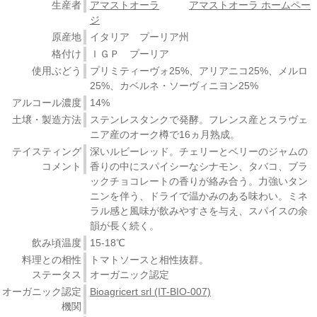
生産者
アマストオーラ
アマストオーラ ホームペー
ジ
原産地
イタリア プーリア州
格付け
ＩＧＰ プーリア
使用ぶどう
プリミティーヴォ25%、アリアニコ25%、メルロ
25%、カベルネ・ソーヴィニヨン25%
アルコール濃度
14%
土壌・製造方法
ステンレスタンクで発酵。フレンス産とスラヴェ
ニア産のオーク樽で16ヵ月熟成。
テイスティング
深いルビーレッド。チェリーとベリーのジャムの
コメント
香りの中にスパイシーなシナモン、タバコ、ブラ
ックチョコレートの香りが絡み合う。力強いタン
ニンを伴う、ドライで温かみのある味わい。ミネ
ラル感と風味が飲みやすさを与え、スパイスの余
韻が長く続く。
飲み頃温度
15-18℃
料理との相性
トマトソースと相性抜群。
ステータス
オーガニック認定
オーガニック認定
Bioagricert srl (IT-BIO-007)
機関