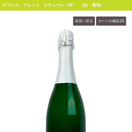
ロブレス ブルット ナチューレ “18” （白・発泡）