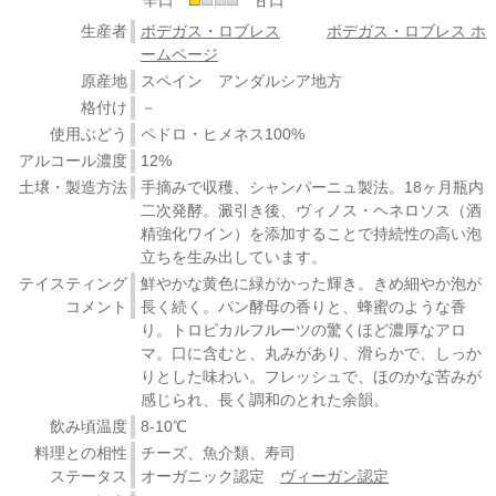
生産者
ボデガス・ロブレス
ボデガス・ロブレス ホ
ームページ
原産地
スペイン アンダルシア地方
格付け
－
使用ぶどう
ペドロ・ヒメネス100%
アルコール濃度
12%
土壌・製造方法
手摘みで収穫、シャンパーニュ製法。18ヶ月瓶内
二次発酵。澱引き後、ヴィノス・ヘネロソス（酒
精強化ワイン）を添加することで持続性の高い泡
立ちを生み出しています。
テイスティング
鮮やかな黄色に緑がかった輝き。きめ細やか泡が
コメント
長く続く。パン酵母の香りと、蜂蜜のような香
り。トロピカルフルーツの驚くほど濃厚なアロ
マ。口に含むと、丸みがあり、滑らかで、しっか
りとした味わい。フレッシュで、ほのかな苦みが
感じられ、長く調和のとれた余韻。
飲み頃温度
8-10℃
料理との相性
チーズ、魚介類、寿司
ステータス
オーガニック認定
ヴィーガン認定