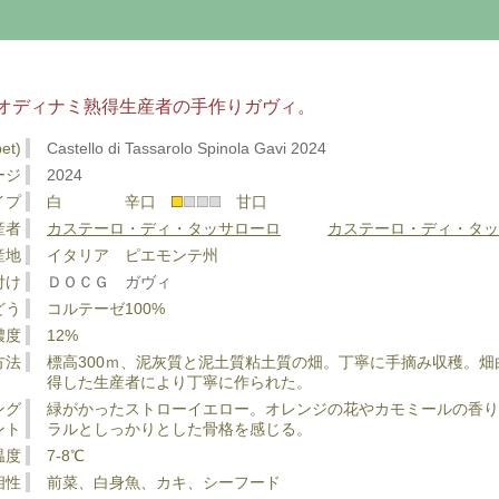
オディナミ熟得生産者の手作りガヴィ。
et)
Castello di Tassarolo Spinola Gavi 2024
ージ
2024
イプ
白 辛口
甘口
産者
カステーロ・ディ・タッサローロ
カステーロ・ディ・タッ
産地
イタリア ピエモンテ州
付け
ＤＯＣＧ ガヴィ
どう
コルテーゼ100%
濃度
12%
方法
標高300ｍ、泥灰質と泥土質粘土質の畑。丁寧に手摘み収穫。
得した生産者により丁寧に作られた。
ング
緑がかったストローイエロー。オレンジの花やカモミールの香
ント
ラルとしっかりとした骨格を感じる。
温度
7-8℃
相性
前菜、白身魚、カキ、シーフード