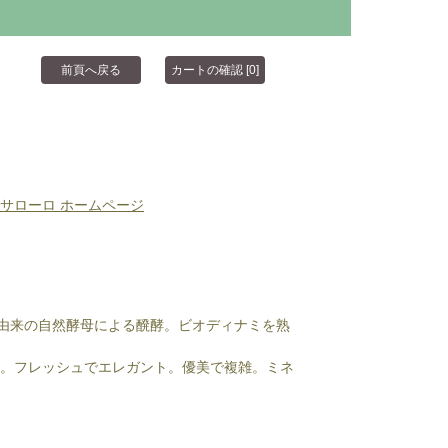
サローロ ホームページ
畑由来の自然酵母による醗酵。ビオディナミを熟
り。フレッシュでエレガント。優美で複雑。ミネ