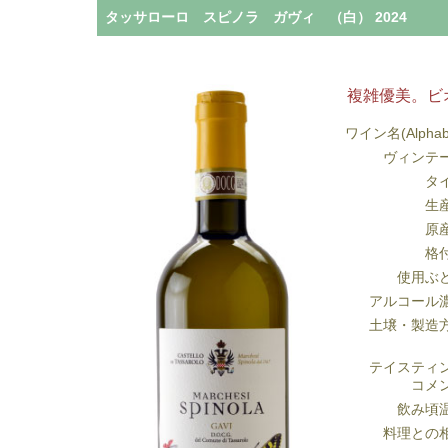
タッサローロ スピノラ ガヴィ （白） 2024
複雑優美。ビ
ワイン名(Alphab
ヴィンテ
タ
生
原
格
使用ぶ
アルコール
土壌・製造
テイスティ
コメ
飲み頃
料理との