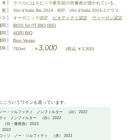
 考
ラベルにはスピノラ家先祖の肖像画が描かれている。
 賞
Vini d'Italia Bio 2014 - 80P、Vini d'Italia 2015-2グラス
タス
オーガニック認定
ビオディナミ認定
ヴィーガン認定
機関
BIOS Srl (IT-BIO-005)
機関
AGRI BIO
機関
Bios Vegan
3,000
価格
750ml ￥
(税込:￥3,300)
他にこういうワインも造っています。
 ノー・ソルフィティ ノンフィルター （白） 2022
ィティ ノンフィルター （白） 2022
 （白・微発泡） 2022
2022
・ロッソ ノー・ソルフィティ （赤） 2021