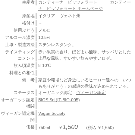
生産者
カンティーナ ピッツォラート
カンティー
ナ ピッツォラート ホームページ
原産地
イタリア ヴェネト州
格付け
－
使用ぶどう
メルロ
アルコール濃度
10.5%
土壌・製造方法
ステンレスタンク。
テイスティング
赤い果実の香り。ほどよい酸味。サッパリとした
コメント
上品な風味。すいすい飲みやすいロゼ。
飲み頃温度
8-10℃
料理との相性
備 考
家庭や職場など身近にいるヒーロー達への「いつ
もありがとう」の感謝の意味が込められている。
ステータス
オーガニック認定
ヴィーガン認定
オーガニック認定
BIOS Srl (IT-BIO-005)
機関
ヴィーガン認定機
Vegan Society
関
1,500
価格
750ml ￥
(税込:￥1,650)