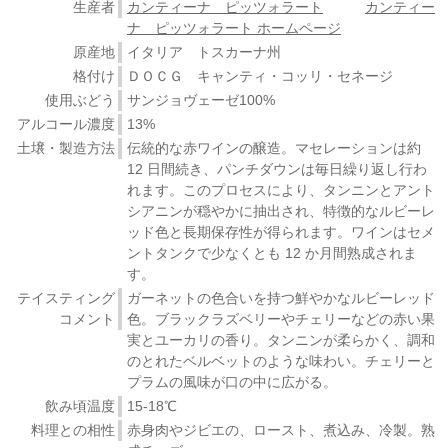
生産者
カンティーナ ピッツォラート
カンティー
ナ ピッツォラート ホームページ
原産地
イタリア トスカーナ州
格付け
ＤＯＣＧ キャンティ・コッリ・セネージ
使用ぶどう
サンジョヴェーゼ100%
アルコール濃度
13%
土壌・製造方法
伝統的な赤ワインの醸造。マセレーションは約
12 日間続き、パンチダウンは毎日繰り返し行わ
れます。このプロセスにより、タンニンとアント
シアニンが穏やかに抽出され、特徴的なルビーレ
ッド色と長期保存性が得られます。ワインはセメ
ントタンクで少なくとも 12 か月間熟成されま
す。
テイスティング
ガーネットの色合いを持つ鮮やかなルビーレッド
コメント
色。ブラックラズベリーやチェリーなどの赤い果
実とユーカリの香り。タンニンが柔らかく、調和
のとれたベルベットのような味わい。チェリーと
プラムの風味が口の中に広がる。
飲み頃温度
15-18℃
料理との相性
赤身肉やジビエの、ロースト、煮込み、冷製。熟