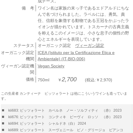
成チーズ。
備 考
ワイン名は家族の末っ子であるエドアルドにちな
んで名づけられました。ラベルには、勇気、責
任、信頼を象徴する動物である王冠をかぶったラ
イオンが描かれています。トスカーナの古典主義
を称えるこのイメージは、小さな息子の個性の野
心とエネルギーを表現しています。
ステータス
オーガニック認定
ヴィーガン認定
オーガニック認定
ICEA (Istituto per la Certificazione Etica e
機関
Ambientale) (IT-BIO-006)
ヴィーガン認定機
Vegan Society
関
2,700
価格
750ml ￥
(税込:￥2,970)
この生産者 カンティーナ ピッツォラート は他にこういうワインも造っていま
す。
■
kii683: ピッツォラート カベルネ ノー・ソルフィティ （赤） 2023
■
kii676: ピッツォラート コンティキ ピーヴィ ロッソ （赤） 2023
■
kii694: ピッツォラート シャルドネ（白） 2024
■
kii689: ピッツォラート スーヴェニール ピノ・グリージョ ビアンコ