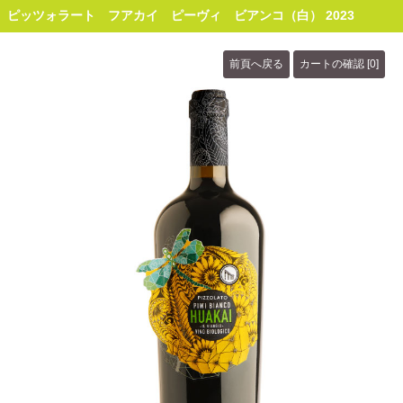
ピッツォラート フアカイ ピーヴィ ビアンコ（白） 2023