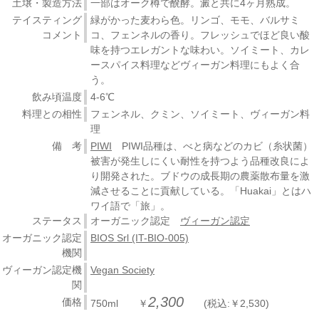
土壌・製造方法
一部はオーク樽で醗酵。澱と共に4ヶ月熟成。
テイスティング
緑がかった麦わら色。リンゴ、モモ、バルサミ
コメント
コ、フェンネルの香り。フレッシュでほど良い酸
味を持つエレガントな味わい。ソイミート、カレ
ースパイス料理などヴィーガン料理にもよく合
う。
飲み頃温度
4-6℃
料理との相性
フェンネル、クミン、ソイミート、ヴィーガン料
理
備 考
PIWI
PIWI品種は、べと病などのカビ（糸状菌）
被害が発生しにくい耐性を持つよう品種改良によ
り開発された。ブドウの成長期の農薬散布量を激
減させることに貢献している。「Huakai」とはハ
ワイ語で「旅」。
ステータス
オーガニック認定
ヴィーガン認定
オーガニック認定
BIOS Srl (IT-BIO-005)
機関
ヴィーガン認定機
Vegan Society
関
2,300
価格
750ml ￥
(税込:￥2,530)