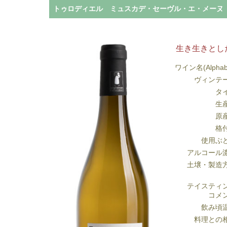
トゥロディエル ミュスカデ・セーヴル・エ・メーヌ シ
生き生きとし
ワイン名(Alphab
ヴィンテ
タ
生
原
格
使用ぶ
アルコール
土壌・製造
テイスティ
コメ
飲み頃
料理との