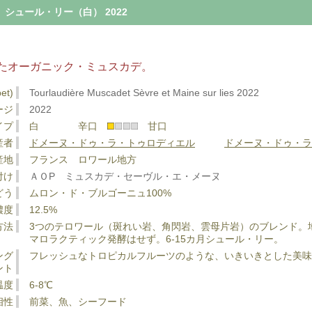
ュール・リー（白） 2022
たオーガニック・ミュスカデ。
et)
Tourlaudière Muscadet Sèvre et Maine sur lies 2022
ージ
2022
イプ
白 辛口
甘口
産者
ドメーヌ・ドゥ・ラ・トゥロディエル
ドメーヌ・ドゥ・ラ
産地
フランス ロワール地方
付け
ＡＯP ミュスカデ・セーヴル・エ・メーヌ
どう
ムロン・ド・ブルゴーニュ100%
濃度
12.5%
方法
3つのテロワール（斑れい岩、角閃岩、雲母片岩）のブレンド。
マロラクティック発酵はせず。6-15カ月シュール・リー。
ング
フレッシュなトロピカルフルーツのような、いきいきとした美味
ント
温度
6-8℃
相性
前菜、魚、シーフード