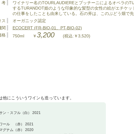
 考
ワイナリー名のTOURLAUDIEREとプッチーニによるオペラの
するTURANDOT姫のような印象的な髪型の女性の絵がエチケ
の仕事をしたことも由来している。石の斧は、このぶどう畑で先
タス
オーガニック認定
機関
ECOCERT (FR-BIO-01、PT-BIO-02)
3,200
価格
750ml ￥
(税込:￥3,520)
 は他にこういうワインも造っています。
サン・スフル（白） 2021
ワール （赤） 2021
マグナム（赤） 2020