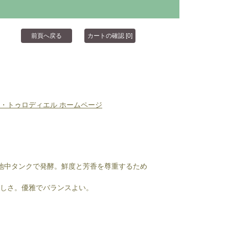
・トゥロディエル ホームページ
地中タンクで発酵。鮮度と芳香を尊重するため
しさ。優雅でバランスよい。