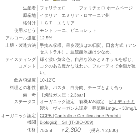
生産者
フォリチェロ
フォリチェロ ホームページ
原産地
イタリア エミリア・ロマーニア州
格付け
ＩＧＴ エミリア
使用ぶどう
モントゥーニ、ピニョレット
アルコール濃度
12.5%
土壌・製造方法
手摘み収穫。果皮浸漬は20日間。田舎方式（アン
セストラル）。亜硫酸添加は少なめ。
テイスティング
輝く濃い黄金色。自然な渋みとミネラルを感じ、
コメント
コクのある豊かな味わい。フルーティで余韻が長
い。
飲み頃温度
10-12℃
料理との相性
前菜、パスタ、白身肉、チーズとよく合う
備 考
【炭酸ガス圧：2.3bar】
ステータス
オーガニック認定 有機JAS認定
ビオディナミ
製法
ヴィーガン未認定
亜硫酸1mg/L～30mg/L
オーガニック認定
CCPB (Controllo e Certificazione Prodotti
機関
Biologici) Srl (IT-BIO-009)
2,300
価格
750ml ￥
(税込:￥2,530)