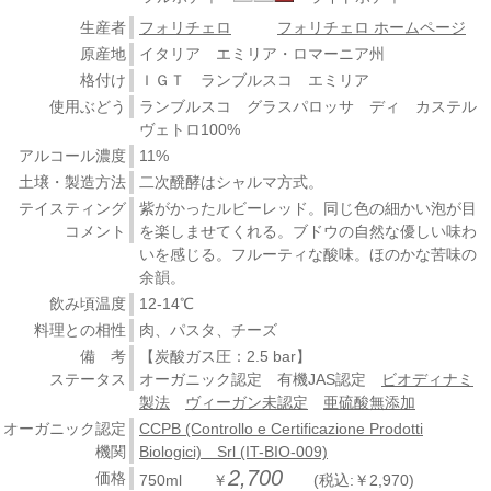
生産者
フォリチェロ
フォリチェロ ホームページ
原産地
イタリア エミリア・ロマーニア州
格付け
ＩＧＴ ランブルスコ エミリア
使用ぶどう
ランブルスコ グラスパロッサ ディ カステル
ヴェトロ100%
アルコール濃度
11%
土壌・製造方法
二次醗酵はシャルマ方式。
テイスティング
紫がかったルビーレッド。同じ色の細かい泡が目
コメント
を楽しませてくれる。ブドウの自然な優しい味わ
いを感じる。フルーティな酸味。ほのかな苦味の
余韻。
飲み頃温度
12-14℃
料理との相性
肉、パスタ、チーズ
備 考
【炭酸ガス圧：2.5 bar】
ステータス
オーガニック認定 有機JAS認定
ビオディナミ
製法
ヴィーガン未認定
亜硫酸無添加
オーガニック認定
CCPB (Controllo e Certificazione Prodotti
機関
Biologici) Srl (IT-BIO-009)
2,700
価格
750ml ￥
(税込:￥2,970)