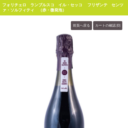
フォリチェロ ランブルスコ イル・セッコ フリザンテ センツ
ァ・ソルフィティ （赤・微発泡）