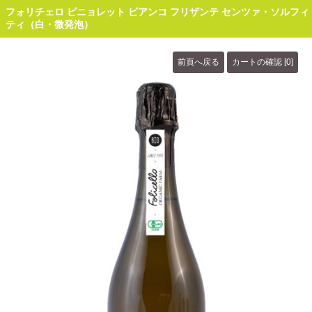
フォリチェロ ピニョレット ビアンコ フリザンテ センツァ・ソルフィ
ティ（白・微発泡）