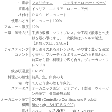
生産者
フォリチェロ
フォリチェロ ホームページ
原産地
イタリア エミリア・ロマーニア州
格付け
ＤＯＣ ピニョレット
使用ぶどう
ピニョレット100%
アルコール濃度
12%
土壌・製造方法
手摘み収穫。ソフトプレス。全工程で酸素との接
触を最小限にする。二次醗酵はシャルマ製法。
【炭酸ガス圧：2.5bar】
テイスティング
少し濁りのあるオレンジ色。やや甘く豊かな清潔
コメント
な香り。フルーティなボリュームのある味わい。
前菜から軽い料理まで広く合う。ヴィーガン・フ
レンドリー
飲み頃温度
10-12℃
料理との相性
前菜、魚、白身の肉
備 考
てんとう虫の絵も印象的。
ステータス
オーガニック認定
ビオディナミ製法
ヴィーガ
ン未認定
亜硫酸無添加
オーガニック認定
CCPB (Controllo e Certificazione Prodotti
機関
Biologici) Srl (IT-BIO-009)
2,800
価格
750ml ￥
(税込:￥3,080)