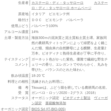
生産者
カステーロ・ディ・タッサローロ
カステー
ロ・ディ・タッサローロ ホームページ
原産地
イタリア ピエモンテ州
格付け
ＤＯＣ ピエモンテ バルベーラ
使用ぶどう
バルベーラ100%
アルコール濃度
14%
土壌・製造方法
海抜300ｍの泥灰質と泥土質粘土質土壌。家族同
然の農耕馬ティトゥアンによって緑肥をよく鋤こ
んだ畑。畑由来の自然酵母による醗酵。生産量2
万本。ビオディナミ熟得生産者が丁寧に手作り。
テイスティング
ガーネット色がかった紫色。優雅で繊細な野生チ
コメント
ェリーの香り。エレガントでやわらかく、丸みを
帯びた、バランスのとれた味わい。
飲み頃温度
18-20 ℃
料理との相性
洗練されたお料理に。
備 考
Titouanは、ぶどう畑を耕している農耕馬の名前。
受 賞
ガンベロ・ロッソ2020－2グラス（2018）
ステータス
オーガニック認定
ビオディナミ製法
ヴィーガ
ン認定
亜硫酸無添加
オーガニック認定
BIOS Srl (IT-BIO-005)