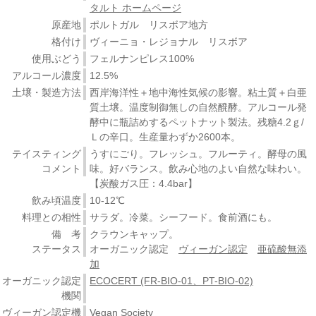
タルト ホームページ
原産地
ポルトガル リスボア地方
格付け
ヴィーニョ・レジョナル リスボア
使用ぶどう
フェルナンピレス100%
アルコール濃度
12.5%
土壌・製造方法
西岸海洋性＋地中海性気候の影響。粘土質＋白亜
質土壌。温度制御無しの自然醗酵。アルコール発
酵中に瓶詰めするペットナット製法。残糖4.2ｇ/
Ｌの辛口。生産量わずか2600本。
テイスティング
うすにごり。フレッシュ。フルーティ。酵母の風
コメント
味。好バランス。飲み心地のよい自然な味わい。
【炭酸ガス圧：4.4bar】
飲み頃温度
10-12℃
料理との相性
サラダ。冷菜。シーフード。食前酒にも。
備 考
クラウンキャップ。
ステータス
オーガニック認定
ヴィーガン認定
亜硫酸無添
加
オーガニック認定
ECOCERT (FR-BIO-01、PT-BIO-02)
機関
ヴィーガン認定機
Vegan Society