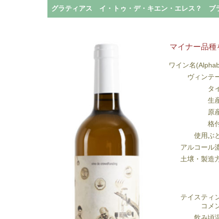
グラティアス イ・トゥ・デ・キエン・エレス？ ブラン
マイナー品種
ワイン名(Alphab
ヴィンテ
タ
生
原
格
使用ぶ
アルコール
土壌・製造
テイスティ
コメ
飲み頃