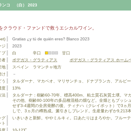
コ （白） 2023
をクラウド・ファンドで救うエシカルワイン。
et)
Gratias ¿y tú de quién eres? Blanco 2023
ージ
2023
イプ
白 辛口
甘口
産者
ボデガス・グラティアス
ボデガス・グラティアス ホーム
産地
スペイン ラマンチャ地方
付け
－
どう
タルダーナ、マカベオ、マリサンチョ、ドナブランカ、アルビー
濃度
13%
方法
タルダーナ：樹齢60-70年、標高400m、粘土質石灰質土壌。マ
その他、樹齢80-100年の多品種混植の畑など。全畑ともブッ
せず3-4週間の全房発酵の後、ティナハ（クレイポット）で3ヵ
しで、3ヵ月の樽熟成。澱引きしブレンド。生産量わずか9,213
ング
いきいきと新鮮。ややミルキィ。口あたりはまろやか。フルーテ
ント
温度
10-12℃