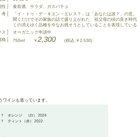
相性
食前酒、サラダ、ガスパチョ
 考
「イ・トゥ・デ・キエン・エレス？」は「あなたは誰？」の意
聞くだけでその家族の話で盛り上がれた、祖父母の頃の良き時
くの消えゆく品種を今なお残そうとしていることを表現している
タス
オーガニック申請中
2,300
価格
750ml ￥
(税込:￥2,530)
いうワインも造っています。
？ オレンジ （白） 2024
？ ティント（赤） 2022