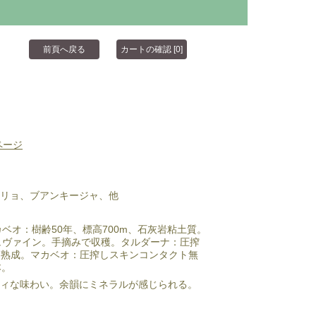
ページ
リョ、ブアンキージャ、他
カベオ：樹齢50年、標高700m、石灰岩粘土質。
シュヴァイン。手摘みで収穫。タルダーナ：圧搾
月熟成。マカベオ：圧搾しスキンコンタクト無
本。
ィな味わい。余韻にミネラルが感じられる。