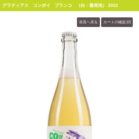
グラティアス コンボイ ブランコ （白・微発泡） 2022