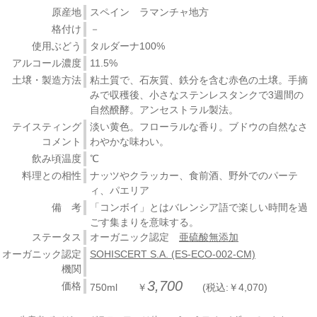
原産地
スペイン ラマンチャ地方
格付け
－
使用ぶどう
タルダーナ100%
アルコール濃度
11.5%
土壌・製造方法
粘土質で、石灰質、鉄分を含む赤色の土壌。手摘
みで収穫後、小さなステンレスタンクで3週間の
自然醗酵。アンセストラル製法。
テイスティング
淡い黄色。フローラルな香り。ブドウの自然なさ
コメント
わやかな味わい。
飲み頃温度
℃
料理との相性
ナッツやクラッカー、食前酒、野外でのパーテ
ィ、パエリア
備 考
「コンボイ」とはバレンシア語で楽しい時間を過
ごす集まりを意味する。
ステータス
オーガニック認定
亜硫酸無添加
オーガニック認定
SOHISCERT S.A. (ES-ECO-002-CM)
機関
3,700
価格
750ml ￥
(税込:￥4,070)