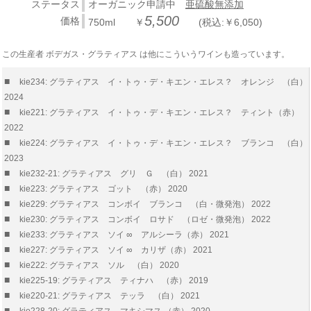
ステータス
オーガニック申請中
亜硫酸無添加
5,500
価格
750ml ￥
(税込:￥6,050)
この生産者 ボデガス・グラティアス は他にこういうワインも造っています。
■
kie234: グラティアス イ・トゥ・デ・キエン・エレス？ オレンジ （白）
2024
■
kie221: グラティアス イ・トゥ・デ・キエン・エレス？ ティント（赤）
2022
■
kie224: グラティアス イ・トゥ・デ・キエン・エレス？ ブランコ （白）
2023
■
kie232-21: グラティアス グリ Ｇ （白） 2021
■
kie223: グラティアス ゴット （赤） 2020
■
kie229: グラティアス コンボイ ブランコ （白・微発泡） 2022
■
kie230: グラティアス コンボイ ロサド （ロゼ・微発泡） 2022
■
kie233: グラティアス ソイ ∞ アルシーラ（赤） 2021
■
kie227: グラティアス ソイ ∞ カリザ（赤） 2021
■
kie222: グラティアス ソル （白） 2020
■
kie225-19: グラティアス ティナハ （赤） 2019
■
kie220-21: グラティアス テッラ （白） 2021
■
kie228-20: グラティアス マキシマス （赤） 2020