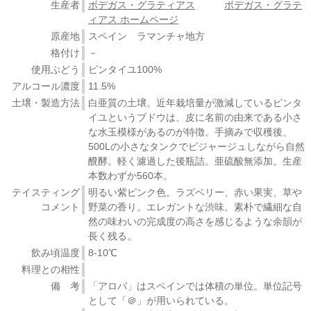
生産者
ボデガス・グラティアス
ボデガス・グラテ
ィアス ホームページ
原産地
スペイン ラマンチャ地方
格付け
－
使用ぶどう
ピンタイユ100%
アルコール濃度
11.5%
土壌・製造方法
白亜質の土壌。近年栽培量が激減しているピンタ
イユというブドウは、皮に名前の由来である小さ
な水玉模様があるのが特徴。手摘みで収穫後、
500Lの小さなタンクでピジャージュしながら自然
醗酵。軽く濾過した後瓶詰。亜硫酸無添加。生産
本数わずか560本。
テイスティング
明るい紫ピンク色。ラズベリー、赤い果実、草や
コメント
野菜の香り。エレガントな渋味。素朴で繊細な自
然の味わいの完成度の高さを感じるような余韻が
長く残る。
飲み頃温度
8-10℃
料理との相性
備 考
「アロバ」はスペインでは体積の単位。単位記号
として「＠」が用いられている。