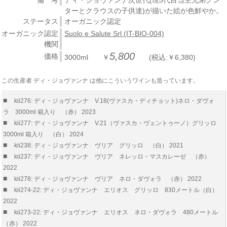
備 考
ディ・ジョヴァンナ次世代(現5代目当主兄弟グン
ターとクラウスの子供達)が描いた絵が色鮮やか。
ステータス
オーガニック認定
オーガニック認定
Suolo e Salute Srl (IT-BIO-004)
機関
5,800
価格
3000ml ￥
(税込:￥6,380)
この生産者 ディ・ジョヴァンナ は他にこういうワインも造っています。
■
kii276: ディ・ジョヴァンナ V.18(ヴァスカ・ディチョット)ネロ・ダヴォ
ラ 3000ml 箱入り （赤） 2023
■
kii277: ディ・ジョヴァンナ V.21（ヴァスカ・ヴェントゥーノ）グリッロ
3000ml 箱入り （白） 2024
■
kii238: ディ・ジョヴァンナ ヴリア グリッロ （白） 2021
■
kii237: ディ・ジョヴァンナ ヴリア ネレッロ・マスカレーゼ （赤）
2022
■
kii278: ディ・ジョヴァンナ ヴリア ネロ・ダヴォラ （赤） 2022
■
kii274-22: ディ・ジョヴァンナ エリオス グリッロ 830メートル（白）
2022
■
kii273-22: ディ・ジョヴァンナ エリオス ネロ・ダヴォラ 480メートル
（赤） 2022