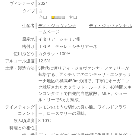
ヴィンテージ
2024
タイプ
白
辛口
甘口
生産者
ディ・ジョヴァンナ
ディ・ジョヴァンナ ホ
ームページ
原産地
イタリア シチリア州
格付け
ＩＧＰ テッレ・シチリアーネ
使用ぶどう
カタラット100%
アルコール濃度
12.5%
土壌・製造方法
5世代に渡りディ・ジョヴァンナ・ファミリーが
栽培する、西シチリアのコンテッサ・エンテッリ
ーナ地区の標高450mの畑で、丁寧にオーガニッ
ク栽培されたカタラット・ルーチド。48時間スキ
ンコンタクトで自発的自然醗酵。MLF。シュー
ル・リーで6ヵ月熟成。
テイスティング
レモンのような切れの良い酸。ワイルドフラワ
コメント
ー、ローズマリーの風味。
飲み頃温度
8-10℃
料理との相性