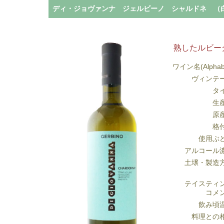
ディ・ジョヴァンナ ジェルビーノ シャルドネ （白）
熟したルビー
ワイン名(Alphab
ヴィンテ
タ
生
原
格
使用ぶ
アルコール
土壌・製造
テイスティ
コメ
飲み頃
料理との