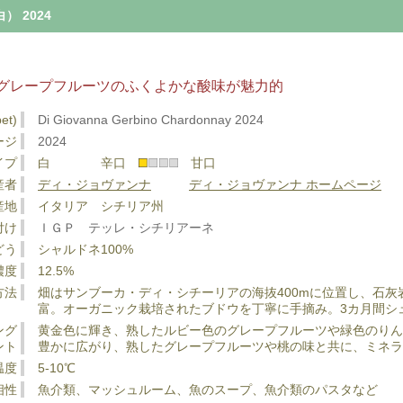
 2024
グレープフルーツのふくよかな酸味が魅力的
et)
Di Giovanna Gerbino Chardonnay 2024
ージ
2024
イプ
白 辛口
甘口
産者
ディ・ジョヴァンナ
ディ・ジョヴァンナ ホームページ
産地
イタリア シチリア州
付け
ＩＧＰ テッレ・シチリアーネ
どう
シャルドネ100%
濃度
12.5%
方法
畑はサンブーカ・ディ・シチーリアの海抜400mに位置し、石
富。オーガニック栽培されたブドウを丁寧に手摘み。3
ング
黄金色に輝き、熟したルビー色のグレープフルーツや緑色のり
ント
豊かに広がり、熟したグレープフルーツや桃の味と共に、ミネラ
温度
5-10℃
相性
魚介類、マッシュルーム、魚のスープ、魚介類のパスタなど