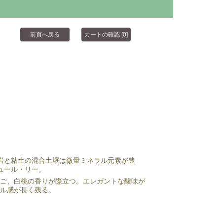
灰岩と粘土の混合土壌は微量ミネラル元素が豊
カ月間シュール・リー。
んご、白桃の香りが際立つ。エレガントな酸味が
ル感が長く残る。