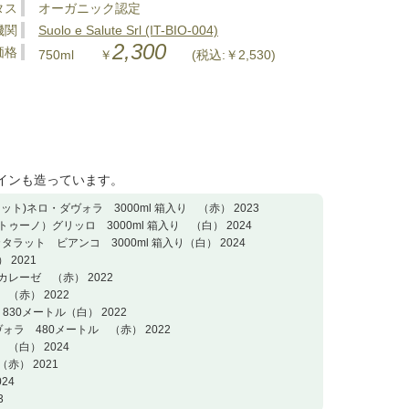
タス
オーガニック認定
機関
Suolo e Salute Srl (IT-BIO-004)
2,300
価格
750ml ￥
(税込:￥2,530)
ワインも造っています。
ョット)ネロ・ダヴォラ 3000ml 箱入り （赤） 2023
ントゥーノ）グリッロ 3000ml 箱入り （白） 2024
カタラット ビアンコ 3000ml 箱入り（白） 2024
 2021
カレーゼ （赤） 2022
（赤） 2022
830メートル（白） 2022
ヴォラ 480メートル （赤） 2022
（白） 2024
赤） 2021
24
3