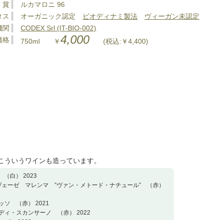
 賞
ルカマロニ 96
タス
オーガニック認定
ビオディナミ製法
ヴィーガン未認定
機関
CODEX Srl (IT-BIO-002)
4,000
価格
750ml ￥
(税込:￥4,400)
にこういうワインも造っています。
（白） 2023
ジョヴェーゼ マレンマ ”ヴァン・メトード・ナチュール” （赤）
ッソ （赤） 2021
・ディ・スカンサーノ （赤） 2022