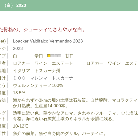
白） 2023
た骨格の、ジューシィでさわやかな白。
et)
Loacker Valdifalco Vermentino 2023
ージ
2023
イプ
白 辛口
甘口
産者
ロアカー ワイン エステート
ロアカー ワイン エステ
産地
イタリア トスカーナ州
付け
ＤＯＣ マレンマ トスカーナ
どう
ヴェルメンティーノ100%
濃度
13.5%
方法
海からわずか3kmの畑の土壌は石灰質。自然醗酵。マロラクテ
か月熟成。生産量14,000本。
ング
透明に近い色。華やかなアロマ。さわやかフルーティ。少し塩
ント
骨格。海に近い石灰質土壌のミネラルが余韻に残る。
温度
10-12℃
相性
魚介の前菜。魚や白身肉のグリル。パーテイに。