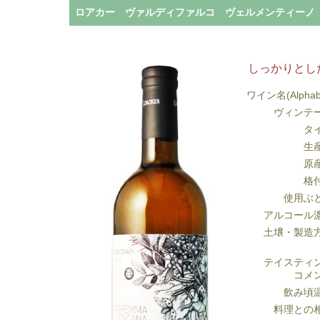
ロアカー ヴァルディファルコ ヴェルメンティーノ （
しっかりとし
ワイン名(Alphab
ヴィンテ
タ
生
原
格
使用ぶ
アルコール
土壌・製造
テイスティ
コメ
飲み頃
料理との