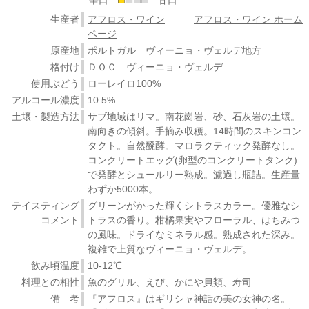
生産者
アフロス・ワイン
アフロス・ワイン ホーム
ページ
原産地
ポルトガル ヴィーニョ・ヴェルデ地方
格付け
ＤＯＣ ヴィーニョ・ヴェルデ
使用ぶどう
ローレイロ100%
アルコール濃度
10.5%
土壌・製造方法
サブ地域はリマ。南花崗岩、砂、石灰岩の土壌。
南向きの傾斜。手摘み収穫。14時間のスキンコン
タクト。自然醗酵。マロラクティック発酵なし。
コンクリートエッグ(卵型のコンクリートタンク)
で発酵とシュールリー熟成。濾過し瓶詰。生産量
わずか5000本。
テイスティング
グリーンがかった輝くシトラスカラー。優雅なシ
コメント
トラスの香り。柑橘果実やフローラル、はちみつ
の風味。ドライなミネラル感。熟成された深み。
複雑で上質なヴィーニョ・ヴェルデ。
飲み頃温度
10-12℃
料理との相性
魚のグリル、えび、かにや貝類、寿司
備 考
『アフロス』はギリシャ神話の美の女神の名。