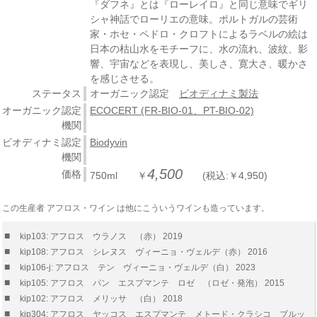
『ダフネ』とは『ローレイロ』と同じ意味でギリ
シャ神話でローリエの意味。ポルトガルの芸術
家・ホセ・ペドロ・クロフトによるラベルの絵は
日本の枯山水をモチーフに、水の流れ、波紋、影
響、宇宙などを表現し、美しさ、寛大さ、暖かさ
を感じさせる。
ステータス
オーガニック認定
ビオディナミ製法
オーガニック認定
ECOCERT (FR-BIO-01、PT-BIO-02)
機関
ビオディナミ認定
Biodyvin
機関
4,500
価格
750ml ￥
(税込:￥4,950)
この生産者 アフロス・ワイン は他にこういうワインも造っています。
■
kip103: アフロス ウラノス （赤） 2019
■
kip108: アフロス シレヌス ヴィーニョ・ヴェルデ（赤） 2016
■
kip106-j: アフロス テン ヴィーニョ・ヴェルデ（白） 2023
■
kip105: アフロス パン エスプマンテ ロゼ （ロゼ・発泡） 2015
■
kip102: アフロス メリッサ （白） 2018
■
kip304: アフロス ヤッコス エスプマンテ メトード・クラシコ ブルッ