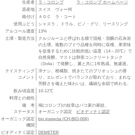
生産者
ラ・コロンブ
ラ・コロンブ ホームページ
原産地
スイス ヴォー州
格付け
ＡＯＣ ラ・コート
使用ぶどう
シャスラ 、ドラル、ピノ・グリ、リースリング
アルコール濃度
13%
土壌・製造方法
クルジルーユと呼ばれる畑で混植・混醸の石灰岩
の土壌。複数のブドウ品種を同時に収穫。果実味
を促進するために比較的低い温度（14～20℃）で
自然発酵。マストは卵形コンクリートタンク
（Dolia）で発酵し、澱と共に1年熟成。無濾過。
テイスティング
洋ナシ、柑橘類、焼きたてのブリオッシュの香
コメント
り、エレガントでバランスが取れており、まれな
芳醇さを備えた味わいは、繊細な余韻で終わる。
飲み頃温度
10-12℃
料理との相性
備 考
鳩(コロンブ)の紋章はパコ家の家紋。
ステータス
オーガニック認定
ビオディナミ認定
オーガニック認定
bio.inspecta (CH-BIO-006)
機関
ビオディナミ認定
DEMETER