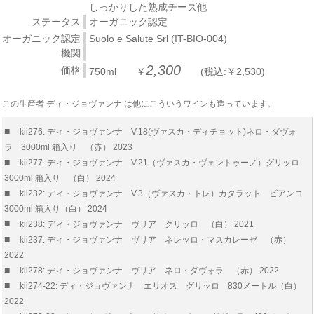
しっかりした熟成チーズ他
ステータス
オーガニック認定
オーガニック認定
Suolo e Salute Srl (IT-BIO-004)
機関
2,300
価格
750ml ￥
(税込:￥2,530)
この生産者 ディ・ジョヴァンナ は他にこういうワインも造っています。
■
kii276: ディ・ジョヴァンナ V.18(ヴァスカ・ディチョット)ネロ・ダヴォ
ラ 3000ml 箱入り （赤） 2023
■
kii277: ディ・ジョヴァンナ V.21（ヴァスカ・ヴェントゥーノ）グリッロ
3000ml 箱入り （白） 2024
■
kii232: ディ・ジョヴァンナ V.3（ヴァスカ・トレ）カタラット ビアンコ
3000ml 箱入り（白） 2024
■
kii238: ディ・ジョヴァンナ ヴリア グリッロ （白） 2021
■
kii237: ディ・ジョヴァンナ ヴリア ネレッロ・マスカレーゼ （赤）
2022
■
kii278: ディ・ジョヴァンナ ヴリア ネロ・ダヴォラ （赤） 2022
■
kii274-22: ディ・ジョヴァンナ エリオス グリッロ 830メートル（白）
2022