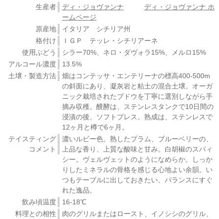
生産者
ディ・ジョヴァンナ
ディ・ジョヴァンナ ホ
ームページ
原産地
イタリア シチリア州
格付け
ＩＧＰ テッレ・シチリアーネ
使用ぶどう
シラー70%、ネロ・ダヴォラ15%、メルロ15%
アルコール濃度
13.5%
土壌・製造方法
畑はコンテッサ・エンテリーナの標高400-500m
の斜面にあり、凝灰岩と粘土の混合土壌。オーガ
ニック栽培されたブドウを丁寧に選別しながら手
摘み収穫。醗酵は、ステンレスタンクで10日間の
浸漬の後、ソフトプレス。熟成は、ステンレスで
12ヶ月と樽で6ヶ月。
テイスティング
濃いルビー色。熟したプラム、ブルーベリーの、
コメント
上品な香り、上質な酸味と甘み。白胡椒のスパィ
シー。ヴェルヴェットのようになめらか。しっか
りしたミネラルの骨格を感じる心地よい余韻。い
つもテーブルに出しておきたい、バランスにすぐ
れた逸品。
飲み頃温度
16-18℃
料理との相性
肉のグリルまたはロースト、イノシシのグリル、