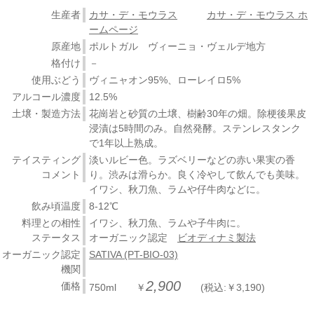
生産者
カサ・デ・モウラス
カサ・デ・モウラス ホ
ームページ
原産地
ポルトガル ヴィーニョ・ヴェルデ地方
格付け
－
使用ぶどう
ヴィニャオン95%、ローレイロ5%
アルコール濃度
12.5%
土壌・製造方法
花崗岩と砂質の土壌、樹齢30年の畑。除梗後果皮
浸漬は5時間のみ。自然発酵。ステンレスタンク
で1年以上熟成。
テイスティング
淡いルビー色。ラズベリーなどの赤い果実の香
コメント
り。渋みは滑らか。良く冷やして飲んでも美味。
イワシ、秋刀魚、ラムや仔牛肉などに。
飲み頃温度
8-12℃
料理との相性
イワシ、秋刀魚、ラムや子牛肉に。
ステータス
オーガニック認定
ビオディナミ製法
オーガニック認定
SATIVA (PT-BIO-03)
機関
2,900
価格
750ml ￥
(税込:￥3,190)