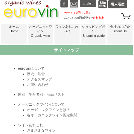
カート：0円（0品）
あと15000円(税抜)で
送料無料
ホーム
オーガニックワ
ワインあれこれ
ショッピングガ
会社のご紹介
Home
イン
FAQ
イド
About Us
Organic wine
Shopping guide
サイトマップ
eurovinについて
歴史・理念
アクセスマップ
お問い合わせ
国別・生産者別・商品リスト
オーガニックワインについて
オーガニックワインとは？
各オーガニックワイン認定機関
ワインあれこれ
さまざまなワイン