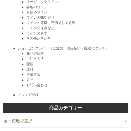
オーガニックワイン
各地のワイン
お薦めワイン
ワインの味や香り
ワインの等級、評価そして規則
ワインの保存など
ワインの科学
その他いろいろ
ショッピングガイド（ご注文・お支払い・配送について）
商品の価格
ご注文方法
配送
送料
決済方法
返品
お問い合わせ
メルマガ登録
商品カテゴリー
国・産地で選択