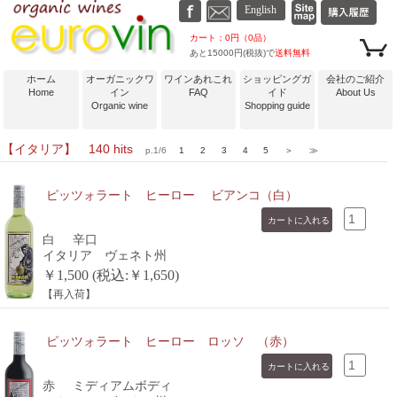
カート：0円（0品）
あと15000円(税抜)で
送料無料
ホーム
オーガニックワ
ワインあれこれ
ショッピングガ
会社のご紹介
Home
イン
FAQ
イド
About Us
Organic wine
Shopping guide
【イタリア】 140 hits
p.1/6
1
2
3
4
5
＞
≫
ピッツォラート ヒーロー ビアンコ（白）
白
辛口
イタリア ヴェネト州
￥1,500 (税込:￥1,650)
【再入荷】
ピッツォラート ヒーロー ロッソ （赤）
赤
ミディアムボディ