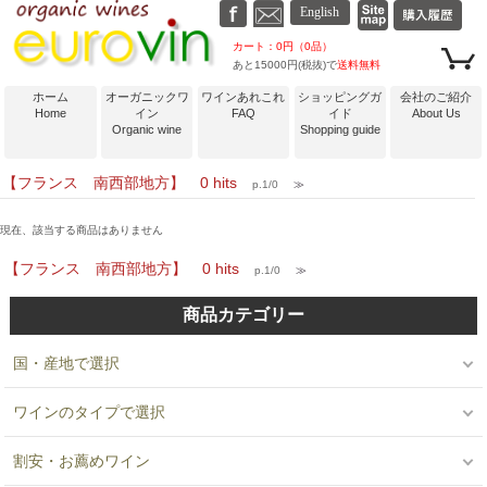
カート：0円（0品）
あと15000円(税抜)で
送料無料
ホーム
オーガニックワ
ワインあれこれ
ショッピングガ
会社のご紹介
Home
イン
FAQ
イド
About Us
Organic wine
Shopping guide
【フランス 南西部地方】 0 hits
p.1/0
≫
現在、該当する商品はありません
【フランス 南西部地方】 0 hits
p.1/0
≫
商品カテゴリー
国・産地で選択
ワインのタイプで選択
割安・お薦めワイン