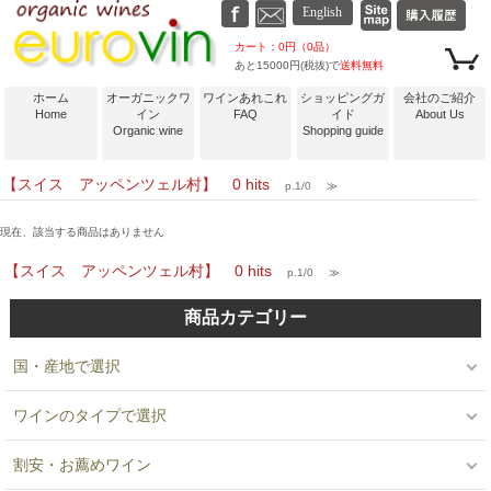
カート：0円（0品）
あと15000円(税抜)で
送料無料
ホーム
オーガニックワ
ワインあれこれ
ショッピングガ
会社のご紹介
Home
イン
FAQ
イド
About Us
Organic wine
Shopping guide
【スイス アッペンツェル村】 0 hits
p.1/0
≫
現在、該当する商品はありません
【スイス アッペンツェル村】 0 hits
p.1/0
≫
商品カテゴリー
国・産地で選択
ワインのタイプで選択
割安・お薦めワイン