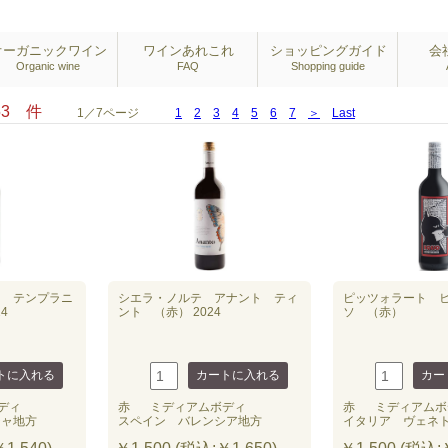
オーガニックワイン
ワインあれこれ
ショッピングガイド
会
Organic wine
FAQ
Shopping guide
153 件
1／7ページ
1
2
3
4
5
6
7
＞
Last
ト テンプラニ
シエラ・ノルテ アナント ティ
ピッツォラート 
4
ント （赤） 2024
ソ （赤）
ディ
赤
ミディアムボディ
赤
ミディアムボ
チャ地方
スペイン バレンシア地方
イタリア ヴェネ