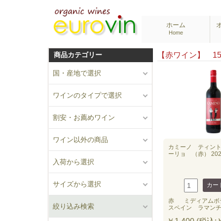
ホーム
Home
商品カテゴリー
【赤ワイン】 
国・産地で選択
ワインのタイプで選択
割安・お薦めワイン
ワイン以外の商品
カミーノ ティン
ーリョ （赤） 202
入荷から選択
サイズから選択
赤
ミディアムボ
絞り込み検索
スペイン ラマン