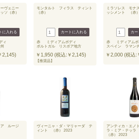
スーヴェニー
モンタルト フィラス ティント
ミラソレス モナ
ロッソ（赤）
（赤）
ッシメント （赤） 
ディ
赤
ミディアムボディ
赤
ミディアムボ
ト州
ポルトガル リスボア地方
スペイン ラマン
2,145)
￥1,950 (税込:￥2,145)
￥2,000 (税込:￥
【推奨品】
ニア ルージ
ヴィーニャ・ダ・マリャーダ テ
アンティカ・エノ
ィント （赤） 2023
ラ・ミア・テッラ
（赤） 2023