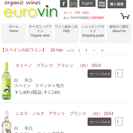
カート：0円（0品）
あと15000円(税抜)で
送料無料
ホーム
オーガニックワ
ワインあれこれ
ショッピングガ
会社のご紹介
Home
イン
FAQ
イド
About Us
Organic wine
Shopping guide
【スペインの白ワイン】 26 hits
p.1/2
1
2
＞
≫
カミーノ ブランコ アイレン （白） 2024
白
辛口
スペイン ラマンチャ地方
￥1,400 (税込:￥1,540)
シエラ・ノルテ アナント ブランコ （白） 2024
白
辛口